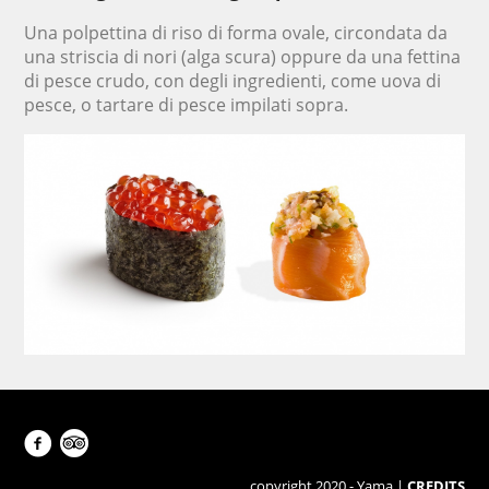
Una polpettina di riso di forma ovale, circondata da
una striscia di nori (alga scura) oppure da una fettina
di pesce crudo, con degli ingredienti, come uova di
pesce, o tartare di pesce impilati sopra.
e
copyright 2020 - Yama |
CREDITS