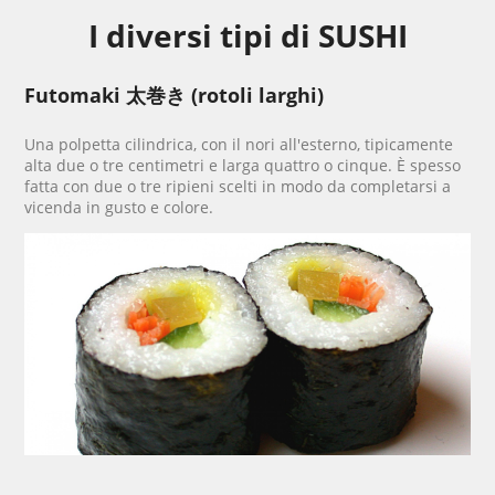
I diversi tipi di SUSHI
Futomaki 太巻き
(rotoli larghi)
Una polpetta cilindrica, con il nori all'esterno, tipicamente
alta due o tre centimetri e larga quattro o cinque. È spesso
fatta con due o tre ripieni scelti in modo da completarsi a
vicenda in gusto e colore.